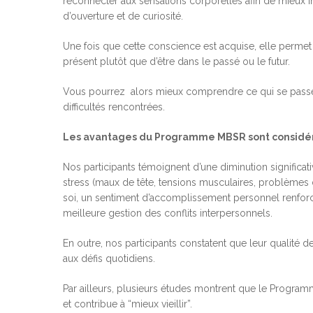
reconnecter aux sensations corporelles afin de mieux in
d’ouverture et de curiosité.
Une fois que cette conscience est acquise, elle permet d
présent plutôt que d’être dans le passé ou le futur.
Vous pourrez alors mieux comprendre ce qui se passe e
difficultés rencontrées.
Les avantages du Programme MBSR sont considé
Nos participants témoignent d’une diminution signific
stress (maux de tête, tensions musculaires, problèmes
soi, un sentiment d’accomplissement personnel renforc
meilleure gestion des conflits interpersonnels.
En outre, nos participants constatent que leur qualité d
aux défis quotidiens.
Par ailleurs, plusieurs études montrent que le Program
et contribue à “mieux vieillir”.