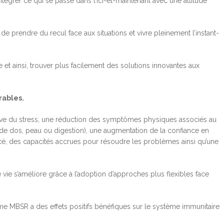
tégrer ce qui se passe dans l’ici-et-maintenant avec une attitude
e prendre du recul face aux situations et vivre pleinement l’instant-
t ainsi, trouver plus facilement des solutions innovantes aux
rables.
ative du stress, une réduction des symptômes physiques associés au
 de dos, peau ou digestion), une augmentation de la confiance en
é, des capacités accrues pour résoudre les problèmes ainsi qu’une
e vie s’améliore grâce à l’adoption d’approches plus flexibles face
me MBSR a des effets positifs bénéfiques sur le système immunitaire