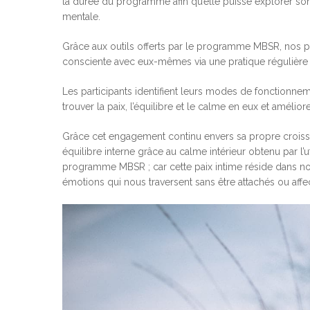
la durée du programme afin qu’elle puisse explorer s
mentale.
Grâce aux outils offerts par le programme MBSR, nos p
consciente avec eux-mêmes via une pratique régulière 
Les participants identifient leurs modes de fonctionnem
trouver la paix, l’équilibre et le calme en eux et amélior
Grâce cet engagement continu envers sa propre croiss
équilibre interne grâce au calme intérieur obtenu par l
programme MBSR ; car cette paix intime réside dans no
émotions qui nous traversent sans être attachés ou affe