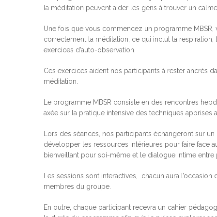
la méditation peuvent aider les gens à trouver un calme 
Une fois que vous commencez un programme MBSR, vous
correctement la méditation, ce qui inclut la respiration,
exercices d’auto-observation.
Ces exercices aident nos participants à rester ancrés da
méditation.
Le programme MBSR consiste en des rencontres hebdom
axée sur la pratique intensive des techniques apprise
Lors des séances, nos participants échangeront sur un 
développer les ressources intérieures pour faire face au
bienveillant pour soi-même et le dialogue intime entre 
Les sessions sont interactives, chacun aura l’occasion 
Hit enter to search or ESC to close
membres du groupe.
En outre, chaque participant recevra un cahier pédagog