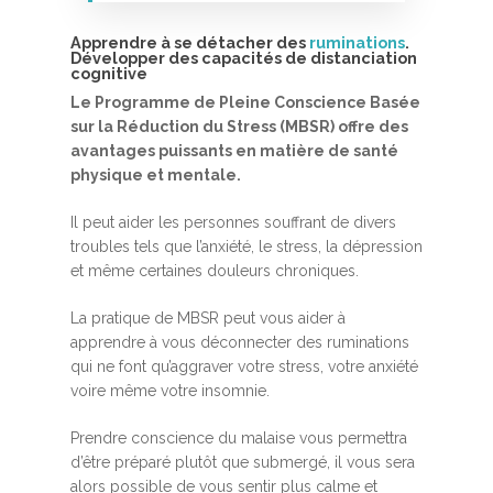
Apprendre à se détacher des
ruminations
.
Développer des capacités de distanciation
cognitive
Le Programme de Pleine Conscience Basée
sur la Réduction du Stress (MBSR) offre des
avantages puissants en matière de santé
physique et mentale.
Accueil
Il peut aider les personnes souffrant de divers
MBSR, MSC &
troubles tels que l’anxiété, le stress, la dépression
et même certaines douleurs chroniques.
Méditation
MBSR
La pratique de MBSR peut vous aider à
Thérapie :
apprendre à vous déconnecter des ruminations
Somatic experie
MSC
qui ne font qu’aggraver votre stress, votre anxiété
voire même votre insomnie.
Méditation pleine cons
Stage de méditation
Somatic Experiencing
Entreprise
Prendre conscience du malaise vous permettra
d’être préparé plutôt que submergé, il vous sera
Retraite de pleine con
Thérapie psychocorpor
Programmes Entrepris
Développement
alors possible de vous sentir plus calme et