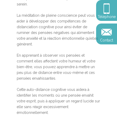
Somatic Expériencing
Calendrier
personnel
serein.
Révelez votre leadersh
votre impact
Devenir praticien en m
Révelez votre leadersh
Explorer
La méditation de pleine conscience peut vous
Téléphone
de pleine conscience
Conférences
votre impact
aider à développer des compétences de
et découvrir
distanciation cognitive pour ainsi éviter de
Reconversion et transi
ruminer des pensées négatives qui alimentent
Blog
Podcast
professionnelle
votre anxiété et la réaction émotionnelle qu’elles
Contact
Sandrine
génèrent.
Contact
Presse et médias
En apprenant à observer vos pensées et
Témoignages
comment elles affectent votre humeur et votre
bien-être, vous pouvez apprendre à mettre un
Podcast
peu plus de distance entre vous-même et ces
pensées envahissantes.
Cette auto-distance cognitive vous aidera à
identifier les moments où une pensée envahit
votre esprit, puis à appliquer un regard lucide sur
elle sans réagir excessivement
émotionnellement.