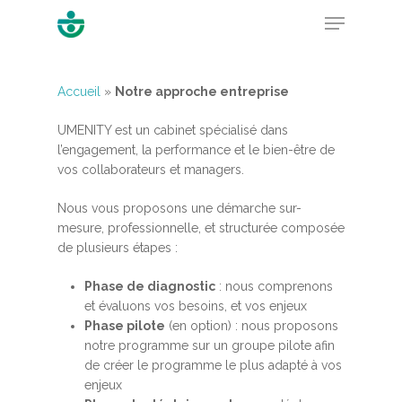
Accueil
»
Notre approche entreprise
Hit enter to search or ESC to close
UMENITY est un cabinet spécialisé dans
l’engagement, la performance et le bien-être de
vos collaborateurs et managers.
Nous vous proposons une démarche sur-
mesure, professionnelle, et structurée composée
de plusieurs étapes :
Accueil
Phase de diagnostic
: nous comprenons
MBSR, MSC &
et évaluons vos besoins, et vos enjeux
Méditation
Phase pilote
(en option) : nous proposons
notre programme sur un groupe pilote afin
MBSR
Thérapie :
de créer le programme le plus adapté à vos
enjeux
Somatic experie
MSC