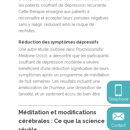
Accueil
les patients souffrant de dépression récurrente.
Cette thérapie enseigne aux patients à
MBSR, MSC &
reconnaître et accepter leurs pensées négatives
Méditation
sans y réagir, réduisant ainsi le risque de
rechutes.
MBSR
Thérapie :
Réduction des symptômes dépressifs
Somatic experie
MSC
Une autre étude, publiée dans
Psychosomatic
Méditation pleine cons
Medicine
(2010), a démontré que les participants
souffrant de dépression modérée à sévère
Stage de méditation
Somatic Experiencing
Entreprise
bénéficient d’une réduction significative de leurs
Retraite de pleine con
Thérapie psychocorpor
symptômes après un programme de méditation
Programmes Entrepris
Développement
Somatic Expériencing
de huit semaines. Les résultats incluent une
Calendrier
personnel
Révelez votre leadersh
amélioration de l’humeur, une diminution de
votre impact
Devenir praticien en m
l’anxiété, et un sentiment accru de bien-être.
Révelez votre leadersh
Explorer
Téléphone
de pleine conscience
Conférences
votre impact
et découvrir
Méditation et modifications
Reconversion et transi
Blog
Podcast
professionnelle
cérébrales : Ce que la science
Contact
Sandrine
révèle