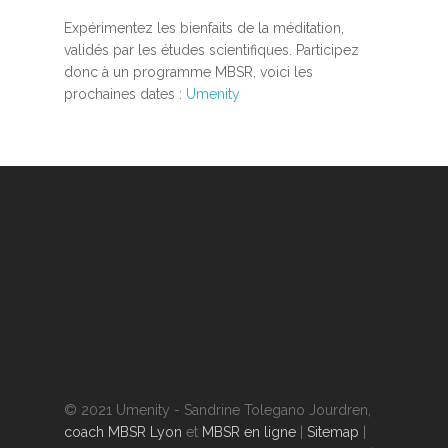
Expérimentez les bienfaits de la méditation,
validés par les études scientifiques. Participez
donc à un programme MBSR, voici les
prochaines dates :
Umenity
© 2021 Umenity - Sandrine Tolegano Jourdren,
coach MBSR Lyon
et
MBSR en ligne
|
Sitemap
|