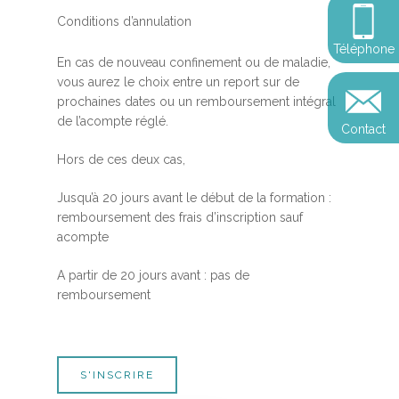
Calendrier
personnel
Révelez votre leadersh
Conditions d’annulation
votre impact
Devenir praticien en m
Révelez votre leadersh
Explorer
Téléphone
de pleine conscience
Conférences
votre impact
En cas de nouveau confinement ou de maladie,
et découvrir
vous aurez le choix entre un report sur de
Reconversion et transi
prochaines dates ou un remboursement intégral
Blog
Podcast
professionnelle
de l’acompte réglé.
Contact
Sandrine
Contact
Hors de ces deux cas,
Presse et médias
Témoignages
Jusqu’à 20 jours avant le début de la formation :
remboursement des frais d’inscription sauf
Podcast
acompte
A partir de 20 jours avant : pas de
remboursement
S'INSCRIRE