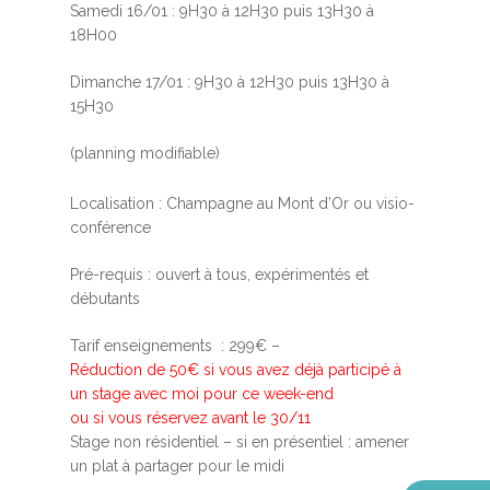
Samedi 16/01 : 9H30 à 12H30 puis 13H30 à
18H00
Dimanche 17/01 : 9H30 à 12H30 puis 13H30 à
15H30
(planning modifiable)
Accueil
Localisation : Champagne au Mont d’Or ou visio-
conférence
MBSR, MSC &
Méditation
Pré-requis : ouvert à tous, expérimentés et
débutants
MBSR
Thérapie :
Somatic experie
MSC
Tarif enseignements : 299€ –
Réduction de 50€ si vous avez déjà participé à
Méditation pleine cons
un stage avec moi pour ce week-end
Stage de méditation
Somatic Experiencing
ou si vous réservez avant le 30/11
Entreprise
Stage non résidentiel – si en présentiel : amener
Retraite de pleine con
Thérapie psychocorpor
Programmes Entrepris
Développement
un plat à partager pour le midi
Somatic Expériencing