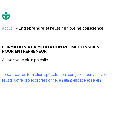
Accueil
»
Entreprendre et réussir en pleine conscience
Hit enter to search or ESC to close
FORMATION À LA MÉDITATION PLEINE CONSCIENCE
POUR ENTREPRENEUR
Activez votre plein potentiel
10 séances de formation spécialement conçues pour vous aider à
réussir votre projet professionnel en étant efficace et serein
10 séances de formation
outils concrets de développement professionnel
méditation de pleine