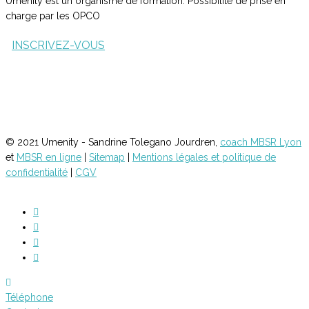
Umenity est un organisme de formation. Possibilité de prise en
charge par les OPCO
INSCRIVEZ-VOUS
INSCRIVEZ-VOUS
INSCRIVEZ-VOUS
© 2021 Umenity - Sandrine Tolegano Jourdren,
coach MBSR Lyon
et
MBSR en ligne
|
Sitemap
|
Mentions légales et politique de
confidentialité
|
CGV
Téléphone