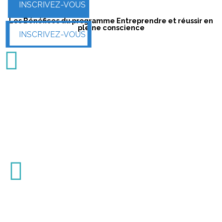
INSCRIVEZ-VOUS
Les Bénéfices du programme Entreprendre et réussir en
pleine conscience
INSCRIVEZ-VOUS
Bien-être et Résilience
Entreprendre, se développer, et accélérer