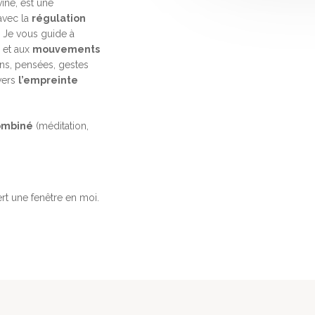
vine, est une
avec la
régulation
a. Je vous guide à
et aux
mouvements
ons, pensées, gestes
vers
l’empreinte
ombiné
(méditation,
ert une fenêtre en moi.