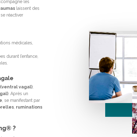
’accompagne les
raumas
laissent des
se réactiver
ntions médicales,
es durant l’enfance,
bles.
agale
 (ventral vagal)
,
gal)
. Après un
e
, se manifestant par
orelles
,
ruminations
ng® ?