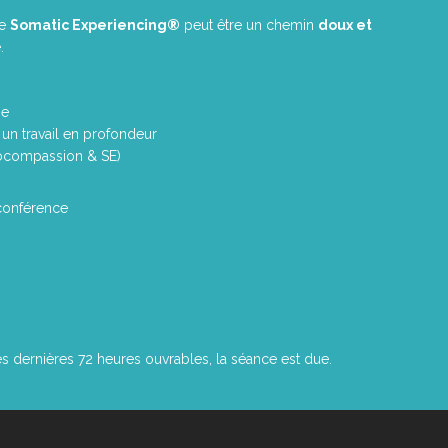
le
Somatic Experiencing®
peut être un chemin
doux et
.
se
un travail en profondeur
tocompassion & SE)
conférence
es dernières 72 heures ouvrables, la séance est due.