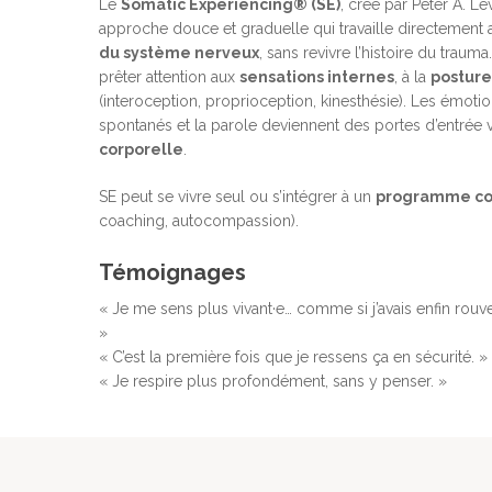
Le
Somatic Experiencing® (SE)
, créé par Peter A. Le
approche douce et graduelle qui travaille directement 
du système nerveux
, sans revivre l’histoire du traum
prêter attention aux
sensations internes
, à la
posture
(interoception, proprioception, kinesthésie). Les émoti
spontanés et la parole deviennent des portes d’entrée 
corporelle
.
SE peut se vivre seul ou s’intégrer à un
programme c
coaching, autocompassion).
Témoignages
« Je me sens plus vivant·e… comme si j’avais enfin rouv
»
« C’est la première fois que je ressens ça en sécurité. »
« Je respire plus profondément, sans y penser. »