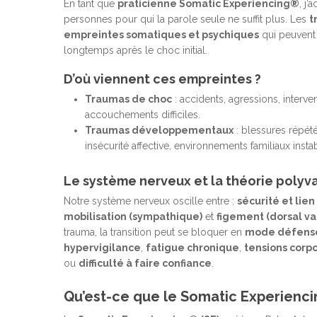
En tant que
praticienne Somatic Experiencing®
, j
personnes pour qui la parole seule ne suffit plus. Les
t
empreintes somatiques et psychiques
qui peuvent 
longtemps après le choc initial.
Hit enter to search or ESC to close
D’où viennent ces empreintes ?
Traumas de choc
: accidents, agressions, interve
accouchements difficiles.
Traumas développementaux
: blessures répété
insécurité affective, environnements familiaux insta
Le système nerveux et la théorie polyv
Notre système nerveux oscille entre :
sécurité et lien
mobilisation (sympathique)
et
figement (dorsal va
trauma, la transition peut se bloquer en
mode défens
hypervigilance
,
fatigue chronique
,
tensions corp
ou
difficulté à faire confiance
.
Qu’est-ce que le Somatic Experienci